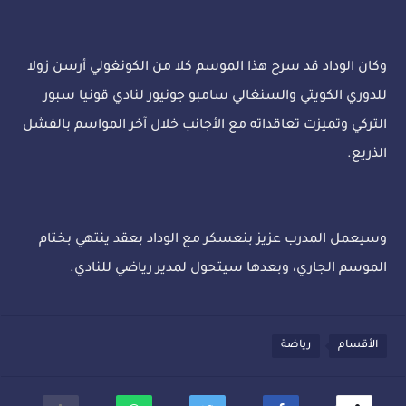
وكان الوداد قد سرح هذا الموسم كلا من الكونغولي أرسن زولا
للدوري الكويتي والسنغالي سامبو جونيور لنادي قونيا سبور
التركي وتميزت تعاقداته مع الأجانب خلال آخر المواسم بالفشل
الذريع.
وسيعمل المدرب عزيز بنعسكر مع الوداد بعقد ينتهي بختام
الموسم الجاري، وبعدها سيتحول لمدير رياضي للنادي.
الأقسام
رياضة