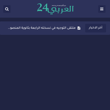
ثانوية المنصور الذهبي بسيدي قاسم تُعزّز ثقافة التوجيه المدرسي بمبادرة نوعية تجمع بين التفاعل والتكريم
أخر الاخبار
ملتقى التوجيه في نسخته الرابعة بثانوية المنصور الذهبي بسيدي قاسم
شراكات جديدة لتفعيل العقوبات البديلة بسيدي قاسم وسيدي سليمان
“أيام زمان”… إنتاج تلفزيوني يوثق ذاكرة المدن المغربية والعربية
سيدي قاسم… ملتقى السلام للفنون المعاصرة يخلق حركية اقتصادية تتجاوز الفعل الثقافي
نجاح بارز لمحطة "نقاش الأحرار" بسيدي قاسم وسط تفاعل واسع للحضور
مدة غياب اشرف حكيمي عن الميادين
الروح الإنسانية المغربية في إيطاليا: رجل مغربي ينقذ أطفالاً من حريق حافلة مدرسية
سيدي قاسم.. حملة توعية ناجحة لمحاربة الأمية تجذب تفاعل ساكنة الأحياء
تصعيد جديد في قطاع الصحة.. الطبيب أحمد فارسي يوجه إنذاراً قوياً لوزير الصحة