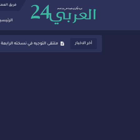
فريق العم
الرئيسي
ثانوية المنصور الذهبي بسيدي قاسم
أخر الاخبار
ملتقى التوجيه في نسخته الرابعة 
شراكات جديدة لتفعيل العقوبات
“أيام زمان”… إنتاج تلفزيوني يوثق 
سيدي قاسم… ملتقى السلام للفنون
نجاح بارز لمحطة "نقاش الأحرار
مدة غياب اشرف حكيمي عن المياد
الروح الإنسانية المغربية في إيطا
سيدي قاسم.. حملة توعية ناجحة لم