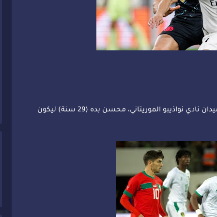
حسم نادي الوداد الرياضي تعاقده مع متوسط ميدان نادي نواذيبو الموريتاني، محسن بده (29 سنة) ليكون