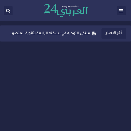
ثانوية المنصور الذهبي بسيدي قاسم تُعزّز ثقافة التوجيه المدرسي بمبادرة نوعية تجمع بين التفاعل والتكريم
أخر الاخبار
ملتقى التوجيه في نسخته الرابعة بثانوية المنصور الذهبي بسيدي قاسم
شراكات جديدة لتفعيل العقوبات البديلة بسيدي قاسم وسيدي سليمان
“أيام زمان”… إنتاج تلفزيوني يوثق ذاكرة المدن المغربية والعربية
سيدي قاسم… ملتقى السلام للفنون المعاصرة يخلق حركية اقتصادية تتجاوز الفعل الثقافي
نجاح بارز لمحطة "نقاش الأحرار" بسيدي قاسم وسط تفاعل واسع للحضور
مدة غياب اشرف حكيمي عن الميادين
الروح الإنسانية المغربية في إيطاليا: رجل مغربي ينقذ أطفالاً من حريق حافلة مدرسية
سيدي قاسم.. حملة توعية ناجحة لمحاربة الأمية تجذب تفاعل ساكنة الأحياء
تصعيد جديد في قطاع الصحة.. الطبيب أحمد فارسي يوجه إنذاراً قوياً لوزير الصحة