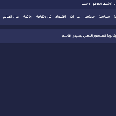
ل
أرشيف الموقع
راسلنا
ة
سياسة
مجتمع
حوارات
اقتصاد
فن وثقافة
رياضة
حول العالم
 تُعزّز ثقافة التوجيه المدرسي بمبادرة نوعية تجمع بين التفاعل والتكريم
بثانوية المنصور الذهبي بسيدي قاسم
 البديلة بسيدي قاسم وسيدي سليمان
ذاكرة المدن المغربية والعربية
 المعاصرة يخلق حركية اقتصادية تتجاوز الفعل الثقافي
" بسيدي قاسم وسط تفاعل واسع للحضور
ين
ليا: رجل مغربي ينقذ أطفالاً من حريق حافلة مدرسية
حاربة الأمية تجذب تفاعل ساكنة الأحياء