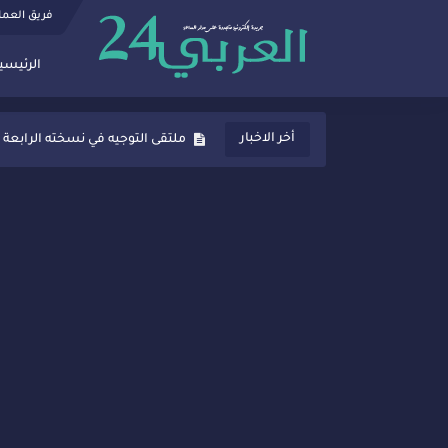
فريق العم
الرئيسي
ثانوية المنصور الذهبي بسيدي قاسم
أخر الاخبار
ملتقى التوجيه في نسخته الرابعة 
شراكات جديدة لتفعيل العقوبات
“أيام زمان”… إنتاج تلفزيوني يوثق 
سيدي قاسم… ملتقى السلام للفنون
نجاح بارز لمحطة "نقاش الأحرار
مدة غياب اشرف حكيمي عن المياد
الروح الإنسانية المغربية في إيطا
سيدي قاسم.. حملة توعية ناجحة لم