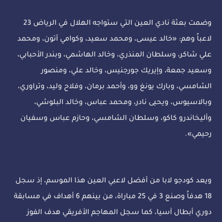
وضمت بعثة نادي العين التي ستواجه الهلال في الرياض 23
لاعباً وهم: «خالد عيسى، ومحمد سعيد، وكوامي أتون، ومحمد
علي شاكر، وسلطان المنذري، وخالد الهاشمي، وبندر الأحبابي،
وسعيد جمعة، وإيريك جورجنيس، وخالد علي، ومنصور
الشامسي، وبارك يونغ وو، وأحمد برمان، وفلاح وليد، وتراوري،
وبالاسيوس، ويحيى نادر، ومحمد عباس، وخالد البلوشي،
وأليخاندرو كاكو، وسلطان الشامسي، وحازم عباس وسفيان
رحيمي».
ويعد كودجو لابا من أفضل لاعبي العين هذا الموسم، إذ سجل
18 هدفاً وصنع 3 في 25 مباراة، من بينهم 6 أهداف في مسابقة
دوري أبطال آسيا، كما سجل المهاجم الأفريقي هدف الفوز