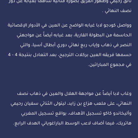
تألق رحيمي وظهور الفريق بصورة مثالية ساهما بغيابه عن دور
نصف النهائي .
وواصل كودجو لابا غيابه الواضح عن العين في الأدوار الإقصائية
الحاسمة من البطولة القارية، بعد غيابه أيضاً عن مواجهتي
النصر في ذهاب وإياب ربع نهائي دوري أبطال آسيا، والتي
حسمها فريقه العين بركلات الترجيح، بعد التعادل بنتيجة 4 - 4
في مجموع المباراتين.
وغاب لابا أيضاً عن مواجهة الهلال والعين في ذهاب نصف
النهائي، على ملعب هزاع بن زايد، ليتولى الثنائي سفيان رحيمي
وأليخاندو كاكو تسجيل الأهداف، بواقع تسجيل المغربي
هاتريك، فيما أضاف لاعب الوسط الباراغوياني الهدف الرابع.