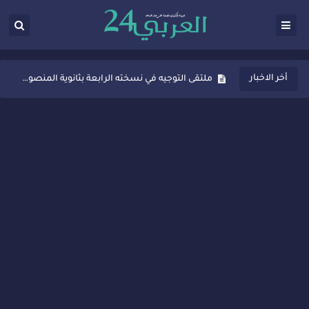
ثانوية المنصور الذهبي بسيدي قاسم تُعزّز ثقافة التوجيه المدرسي بمبادرة نوعية تجمع بين التفاعل والتكريم
ملتقى التوجيه في نسخته الرابعة بثانوية المنصور الذهبي بسيدي قاسم
أخر الاخبار
شراكات جديدة لتفعيل العقوبات البديلة بسيدي قاسم وسيدي سليمان
“أيام زمان”… إنتاج تلفزيوني يوثق ذاكرة المدن المغربية والعربية
سيدي قاسم… ملتقى السلام للفنون المعاصرة يخلق حركية اقتصادية تتجاوز الفعل الثقافي
نجاح بارز لمحطة "نقاش الأحرار" بسيدي قاسم وسط تفاعل واسع للحضور
مدة غياب اشرف حكيمي عن الميادين
الروح الإنسانية المغربية في إيطاليا: رجل مغربي ينقذ أطفالاً من حريق حافلة مدرسية
سيدي قاسم.. حملة توعية ناجحة لمحاربة الأمية تجذب تفاعل ساكنة الأحياء
تصعيد جديد في قطاع الصحة.. الطبيب أحمد فارسي يوجه إنذاراً قوياً لوزير الصحة