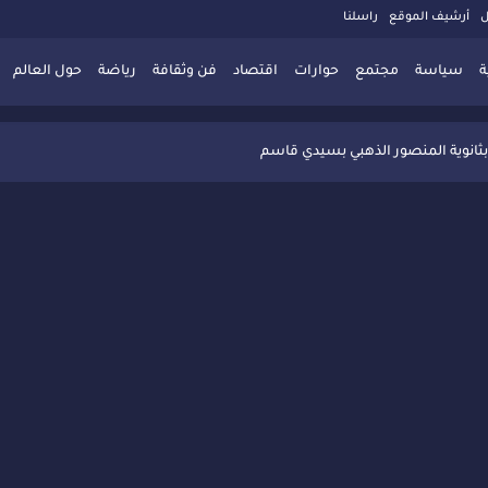
ل
أرشيف الموقع
راسلنا
ة
سياسة
مجتمع
حوارات
اقتصاد
فن وثقافة
رياضة
حول العالم
 تُعزّز ثقافة التوجيه المدرسي بمبادرة نوعية تجمع بين التفاعل والتكريم
بثانوية المنصور الذهبي بسيدي قاسم
 البديلة بسيدي قاسم وسيدي سليمان
ذاكرة المدن المغربية والعربية
 المعاصرة يخلق حركية اقتصادية تتجاوز الفعل الثقافي
" بسيدي قاسم وسط تفاعل واسع للحضور
ين
ليا: رجل مغربي ينقذ أطفالاً من حريق حافلة مدرسية
حاربة الأمية تجذب تفاعل ساكنة الأحياء
يب أحمد فارسي يوجه إنذاراً قوياً لوزير الصحة