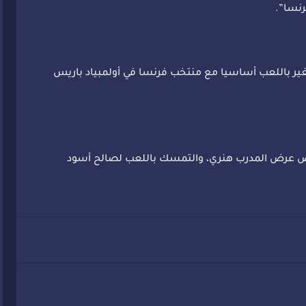
رنسا”.
ير باللعب أساسيا مع منتخب فرنسا في أولمبياد باريس
فض عرض المدرب هنري، والتمسك باللعب لصالح أسود