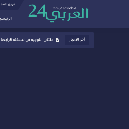
فريق العم
الرئيسي
ثانوية المنصور الذهبي بسيدي قاسم
ملتقى التوجيه في نسخته الرابعة 
أخر الاخبار
شراكات جديدة لتفعيل العقوبات
“أيام زمان”… إنتاج تلفزيوني يوثق 
سيدي قاسم… ملتقى السلام للفنون
نجاح بارز لمحطة "نقاش الأحرار
مدة غياب اشرف حكيمي عن المياد
الروح الإنسانية المغربية في إيطا
سيدي قاسم.. حملة توعية ناجحة لم
تصعيد جديد في قطاع الصحة.. الطب