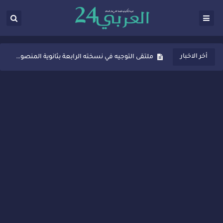
ثانوية المنصور الذهبي بسيدي قاسم تُعزّز ثقافة التوجيه المدرسي بمبادرة نوعية تجمع بين التفاعل والتكريم
أخر الاخبار
ملتقى التوجيه في نسخته الرابعة بثانوية المنصور الذهبي بسيدي قاسم
شراكات جديدة لتفعيل العقوبات البديلة بسيدي قاسم وسيدي سليمان
“أيام زمان”… إنتاج تلفزيوني يوثق ذاكرة المدن المغربية والعربية
سيدي قاسم… ملتقى السلام للفنون المعاصرة يخلق حركية اقتصادية تتجاوز الفعل الثقافي
نجاح بارز لمحطة "نقاش الأحرار" بسيدي قاسم وسط تفاعل واسع للحضور
مدة غياب اشرف حكيمي عن الميادين
الروح الإنسانية المغربية في إيطاليا: رجل مغربي ينقذ أطفالاً من حريق حافلة مدرسية
سيدي قاسم.. حملة توعية ناجحة لمحاربة الأمية تجذب تفاعل ساكنة الأحياء
تصعيد جديد في قطاع الصحة.. الطبيب أحمد فارسي يوجه إنذاراً قوياً لوزير الصحة