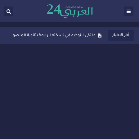
ثانوية المنصور الذهبي بسيدي قاسم تُعزّز ثقافة التوجيه المدرسي بمبادرة نوعية تجمع بين التفاعل والتكريم
أخر الاخبار
ملتقى التوجيه في نسخته الرابعة بثانوية المنصور الذهبي بسيدي قاسم
شراكات جديدة لتفعيل العقوبات البديلة بسيدي قاسم وسيدي سليمان
“أيام زمان”… إنتاج تلفزيوني يوثق ذاكرة المدن المغربية والعربية
سيدي قاسم… ملتقى السلام للفنون المعاصرة يخلق حركية اقتصادية تتجاوز الفعل الثقافي
نجاح بارز لمحطة "نقاش الأحرار" بسيدي قاسم وسط تفاعل واسع للحضور
مدة غياب اشرف حكيمي عن الميادين
الروح الإنسانية المغربية في إيطاليا: رجل مغربي ينقذ أطفالاً من حريق حافلة مدرسية
سيدي قاسم.. حملة توعية ناجحة لمحاربة الأمية تجذب تفاعل ساكنة الأحياء
تصعيد جديد في قطاع الصحة.. الطبيب أحمد فارسي يوجه إنذاراً قوياً لوزير الصحة