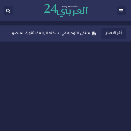
ثانوية المنصور الذهبي بسيدي قاسم تُعزّز ثقافة التوجيه المدرسي بمبادرة نوعية تجمع بين التفاعل والتكريم
أخر الاخبار
ملتقى التوجيه في نسخته الرابعة بثانوية المنصور الذهبي بسيدي قاسم
شراكات جديدة لتفعيل العقوبات البديلة بسيدي قاسم وسيدي سليمان
“أيام زمان”… إنتاج تلفزيوني يوثق ذاكرة المدن المغربية والعربية
سيدي قاسم… ملتقى السلام للفنون المعاصرة يخلق حركية اقتصادية تتجاوز الفعل الثقافي
نجاح بارز لمحطة "نقاش الأحرار" بسيدي قاسم وسط تفاعل واسع للحضور
مدة غياب اشرف حكيمي عن الميادين
الروح الإنسانية المغربية في إيطاليا: رجل مغربي ينقذ أطفالاً من حريق حافلة مدرسية
سيدي قاسم.. حملة توعية ناجحة لمحاربة الأمية تجذب تفاعل ساكنة الأحياء
تصعيد جديد في قطاع الصحة.. الطبيب أحمد فارسي يوجه إنذاراً قوياً لوزير الصحة