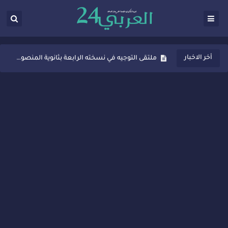
ثانوية المنصور الذهبي بسيدي قاسم تُعزّز ثقافة التوجيه المدرسي بمبادرة نوعية تجمع بين التفاعل والتكريم
أخر الاخبار
ملتقى التوجيه في نسخته الرابعة بثانوية المنصور الذهبي بسيدي قاسم
شراكات جديدة لتفعيل العقوبات البديلة بسيدي قاسم وسيدي سليمان
“أيام زمان”… إنتاج تلفزيوني يوثق ذاكرة المدن المغربية والعربية
سيدي قاسم… ملتقى السلام للفنون المعاصرة يخلق حركية اقتصادية تتجاوز الفعل الثقافي
نجاح بارز لمحطة "نقاش الأحرار" بسيدي قاسم وسط تفاعل واسع للحضور
مدة غياب اشرف حكيمي عن الميادين
الروح الإنسانية المغربية في إيطاليا: رجل مغربي ينقذ أطفالاً من حريق حافلة مدرسية
سيدي قاسم.. حملة توعية ناجحة لمحاربة الأمية تجذب تفاعل ساكنة الأحياء
تصعيد جديد في قطاع الصحة.. الطبيب أحمد فارسي يوجه إنذاراً قوياً لوزير الصحة