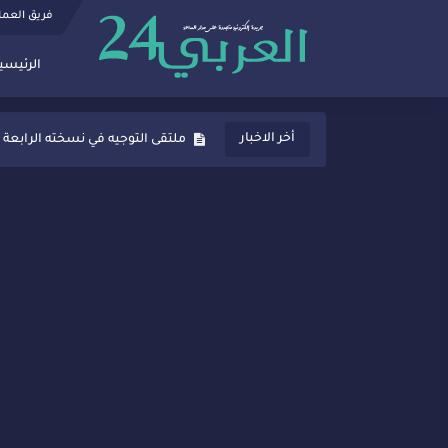
فريق العم
الرئيسي
ثانوية المنصور الذهبي بسيدي قاسم
أخر الاخبار
ملتقى التوجيه في نسخته الرابعة 
شراكات جديدة لتفعيل العقوبات
“أيام زمان”… إنتاج تلفزيوني يوثق 
سيدي قاسم… ملتقى السلام للفنون
نجاح بارز لمحطة "نقاش الأحرار
مدة غياب اشرف حكيمي عن المياد
الروح الإنسانية المغربية في إيطا
سيدي قاسم.. حملة توعية ناجحة لم