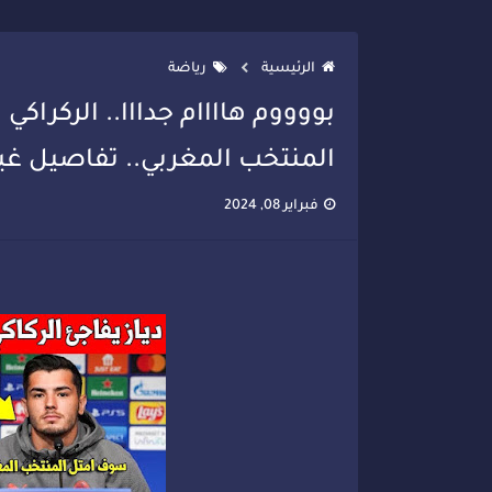
تصعيد جديد في قطاع الصحة.. الطب
الرئيسية
رياضة
بووووم هاااام جدااا.. الركراكي
المنتخب المغربي.. تفاصيل غير
فبراير 08, 2024