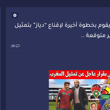
يب أحمد فارسي يوجه إنذاراً قوياً لوزير الصحة
 يقوم بخطوة أخيرة لإقناع “دياز” بتمثيل
 متوقعة ..
(0)