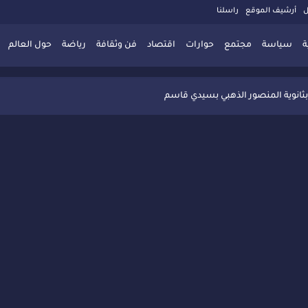
ل
أرشيف الموقع
راسلنا
ة
سياسة
مجتمع
حوارات
اقتصاد
فن وثقافة
رياضة
حول العالم
 تُعزّز ثقافة التوجيه المدرسي بمبادرة نوعية تجمع بين التفاعل والتكريم
بثانوية المنصور الذهبي بسيدي قاسم
 البديلة بسيدي قاسم وسيدي سليمان
ذاكرة المدن المغربية والعربية
 المعاصرة يخلق حركية اقتصادية تتجاوز الفعل الثقافي
" بسيدي قاسم وسط تفاعل واسع للحضور
ين
ليا: رجل مغربي ينقذ أطفالاً من حريق حافلة مدرسية
حاربة الأمية تجذب تفاعل ساكنة الأحياء