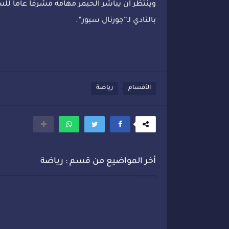
وينتظر أن يباشر الحيمر مهامه مشرفا عاما لل
بالنادي لـ”جورنال سبور”.
الأقسام
رياضة
أخر المواضيع من قسم : رياضة