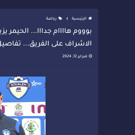
تصعيد جديد في قطاع الصحة.. الطب
الرئيسية
رياضة
بوووم هاااام جدااا... الحيمر ي
الاشراف على الفريق... تفاصيل
فبراير 12, 2024