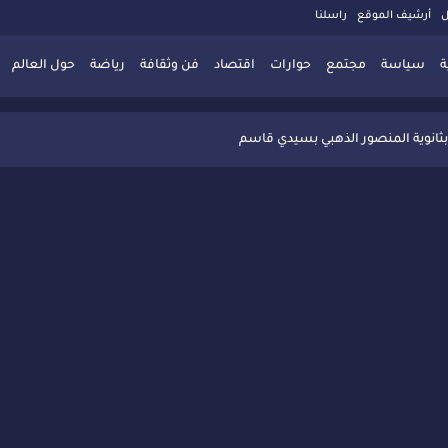
ل
أرشيف الموقع
راسلنا
ة
سياسة
مجتمع
حوارات
اقتصاد
فن وثقافة
رياضة
حول العالم
 تُعزّز ثقافة التوجيه المدرسي بمبادرة نوعية تجمع بين التفاعل والتكريم
بثانوية المنصور الذهبي بسيدي قاسم
 البديلة بسيدي قاسم وسيدي سليمان
ذاكرة المدن المغربية والعربية
 المعاصرة يخلق حركية اقتصادية تتجاوز الفعل الثقافي
" بسيدي قاسم وسط تفاعل واسع للحضور
ين
ليا: رجل مغربي ينقذ أطفالاً من حريق حافلة مدرسية
حاربة الأمية تجذب تفاعل ساكنة الأحياء