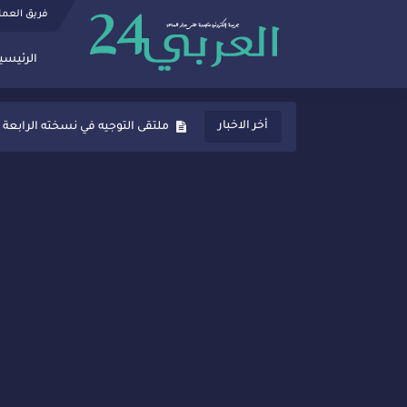
فريق العم
الرئيسي
ثانوية المنصور الذهبي بسيدي قاسم
أخر الاخبار
ملتقى التوجيه في نسخته الرابعة 
شراكات جديدة لتفعيل العقوبات
“أيام زمان”… إنتاج تلفزيوني يوثق 
سيدي قاسم… ملتقى السلام للفنون
نجاح بارز لمحطة "نقاش الأحرار
مدة غياب اشرف حكيمي عن المياد
الروح الإنسانية المغربية في إيطا
سيدي قاسم.. حملة توعية ناجحة لم