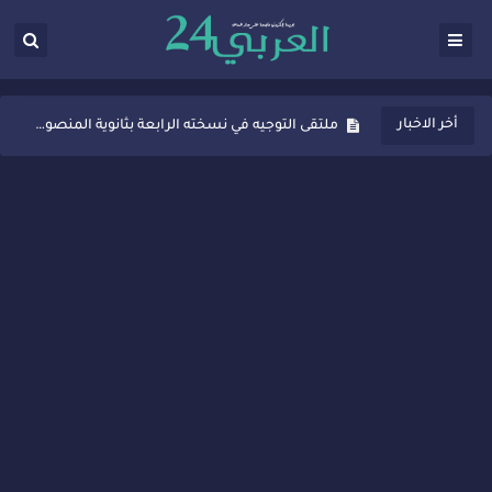
ثانوية المنصور الذهبي بسيدي قاسم تُعزّز ثقافة التوجيه المدرسي بمبادرة نوعية تجمع بين التفاعل والتكريم
أخر الاخبار
ملتقى التوجيه في نسخته الرابعة بثانوية المنصور الذهبي بسيدي قاسم
شراكات جديدة لتفعيل العقوبات البديلة بسيدي قاسم وسيدي سليمان
“أيام زمان”… إنتاج تلفزيوني يوثق ذاكرة المدن المغربية والعربية
سيدي قاسم… ملتقى السلام للفنون المعاصرة يخلق حركية اقتصادية تتجاوز الفعل الثقافي
نجاح بارز لمحطة "نقاش الأحرار" بسيدي قاسم وسط تفاعل واسع للحضور
مدة غياب اشرف حكيمي عن الميادين
الروح الإنسانية المغربية في إيطاليا: رجل مغربي ينقذ أطفالاً من حريق حافلة مدرسية
سيدي قاسم.. حملة توعية ناجحة لمحاربة الأمية تجذب تفاعل ساكنة الأحياء
تصعيد جديد في قطاع الصحة.. الطبيب أحمد فارسي يوجه إنذاراً قوياً لوزير الصحة