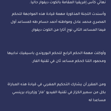
نهائي كأس إفريقيا المقامة بالكوت ديفوار حاليا.
وأسندت اللجنة المذكورة مهمة قيادة هذه المواجهة للحكم
المصري محمد عادل ومواطنه أحمد حسام طه كمساعد أول
فيما المساعد الثاني نوح أتارا من الكوت ديفوار.
وأوكلت مهمة الحكم الرابع للحكم البوروندي باسيفيك ندابيها
ومحمود اللنا كحكم مساعد ثان في تقنية الفار.
ومن المقرر أن يشارك التحكيم المغربي في قيادة هذه المباراة
بكل من سمير الكزاز في تقنية الفيديو "فار" وزكرياء برينسي
مساعدا له