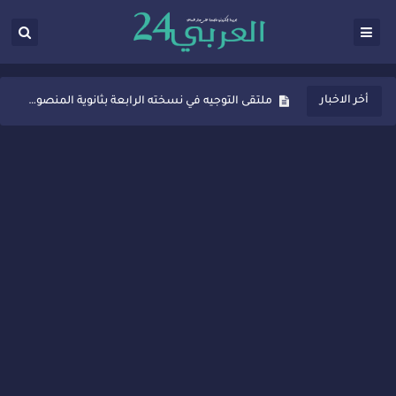
ثانوية المنصور الذهبي بسيدي قاسم تُعزّز ثقافة التوجيه المدرسي بمبادرة نوعية تجمع بين التفاعل والتكريم
أخر الاخبار
ملتقى التوجيه في نسخته الرابعة بثانوية المنصور الذهبي بسيدي قاسم
شراكات جديدة لتفعيل العقوبات البديلة بسيدي قاسم وسيدي سليمان
“أيام زمان”… إنتاج تلفزيوني يوثق ذاكرة المدن المغربية والعربية
سيدي قاسم… ملتقى السلام للفنون المعاصرة يخلق حركية اقتصادية تتجاوز الفعل الثقافي
نجاح بارز لمحطة "نقاش الأحرار" بسيدي قاسم وسط تفاعل واسع للحضور
مدة غياب اشرف حكيمي عن الميادين
الروح الإنسانية المغربية في إيطاليا: رجل مغربي ينقذ أطفالاً من حريق حافلة مدرسية
سيدي قاسم.. حملة توعية ناجحة لمحاربة الأمية تجذب تفاعل ساكنة الأحياء
تصعيد جديد في قطاع الصحة.. الطبيب أحمد فارسي يوجه إنذاراً قوياً لوزير الصحة