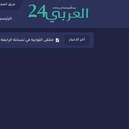
فريق العم
الرئيسي
ثانوية المنصور الذهبي بسيدي قاسم
أخر الاخبار
ملتقى التوجيه في نسخته الرابعة 
شراكات جديدة لتفعيل العقوبات
“أيام زمان”… إنتاج تلفزيوني يوثق 
سيدي قاسم… ملتقى السلام للفنون
نجاح بارز لمحطة "نقاش الأحرار
مدة غياب اشرف حكيمي عن المياد
الروح الإنسانية المغربية في إيطا
سيدي قاسم.. حملة توعية ناجحة لم