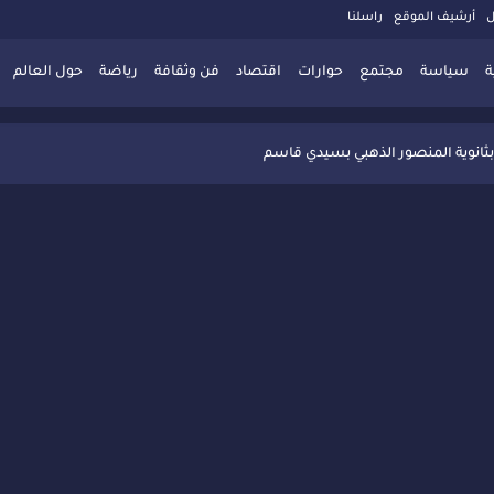
ل
أرشيف الموقع
راسلنا
ة
سياسة
مجتمع
حوارات
اقتصاد
فن وثقافة
رياضة
حول العالم
 تُعزّز ثقافة التوجيه المدرسي بمبادرة نوعية تجمع بين التفاعل والتكريم
بثانوية المنصور الذهبي بسيدي قاسم
 البديلة بسيدي قاسم وسيدي سليمان
ذاكرة المدن المغربية والعربية
 المعاصرة يخلق حركية اقتصادية تتجاوز الفعل الثقافي
" بسيدي قاسم وسط تفاعل واسع للحضور
ين
ليا: رجل مغربي ينقذ أطفالاً من حريق حافلة مدرسية
حاربة الأمية تجذب تفاعل ساكنة الأحياء