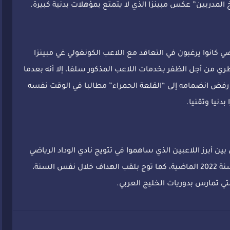
المدربين” عكس مبينزا الذي لا يتمتع بمؤهلات بدنية كبيرة.
ضي كانوا يرغبون في التعاقد مع اللاعب الكونغولي غي مبينزا
ي من أجل الظفر بخدمات اللاعب المذكور سلفا، إلا أنه بعدما
 رفض انضمامه إلى “القلعة الحمراء” مطالبا في الوقت نفسه
دنيا وتقنيا.
بين أبرز اللاعبين الذي ساهموا في تتويج نادي الوداد الرياضي
بلقب البطولة الاحترافية ودوري أبطال إفريقيا سنة 2022 الماضية، كما توج بلقب الهداف خلال نفس السنة،
لتي تمارس بدوريات الخليج العربي.