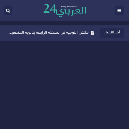
ثانوية المنصور الذهبي بسيدي قاسم تُعزّز ثقافة التوجيه المدرسي بمبادرة نوعية تجمع بين التفاعل والتكريم
أخر الاخبار
ملتقى التوجيه في نسخته الرابعة بثانوية المنصور الذهبي بسيدي قاسم
شراكات جديدة لتفعيل العقوبات البديلة بسيدي قاسم وسيدي سليمان
“أيام زمان”… إنتاج تلفزيوني يوثق ذاكرة المدن المغربية والعربية
سيدي قاسم… ملتقى السلام للفنون المعاصرة يخلق حركية اقتصادية تتجاوز الفعل الثقافي
نجاح بارز لمحطة "نقاش الأحرار" بسيدي قاسم وسط تفاعل واسع للحضور
مدة غياب اشرف حكيمي عن الميادين
الروح الإنسانية المغربية في إيطاليا: رجل مغربي ينقذ أطفالاً من حريق حافلة مدرسية
سيدي قاسم.. حملة توعية ناجحة لمحاربة الأمية تجذب تفاعل ساكنة الأحياء
تصعيد جديد في قطاع الصحة.. الطبيب أحمد فارسي يوجه إنذاراً قوياً لوزير الصحة