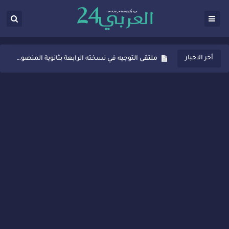
ثانوية المنصور الذهبي بسيدي قاسم تُعزّز ثقافة التوجيه المدرسي بمبادرة نوعية تجمع بين التفاعل والتكريم
أخر الاخبار
ملتقى التوجيه في نسخته الرابعة بثانوية المنصور الذهبي بسيدي قاسم
شراكات جديدة لتفعيل العقوبات البديلة بسيدي قاسم وسيدي سليمان
“أيام زمان”… إنتاج تلفزيوني يوثق ذاكرة المدن المغربية والعربية
سيدي قاسم… ملتقى السلام للفنون المعاصرة يخلق حركية اقتصادية تتجاوز الفعل الثقافي
نجاح بارز لمحطة "نقاش الأحرار" بسيدي قاسم وسط تفاعل واسع للحضور
مدة غياب اشرف حكيمي عن الميادين
الروح الإنسانية المغربية في إيطاليا: رجل مغربي ينقذ أطفالاً من حريق حافلة مدرسية
سيدي قاسم.. حملة توعية ناجحة لمحاربة الأمية تجذب تفاعل ساكنة الأحياء
تصعيد جديد في قطاع الصحة.. الطبيب أحمد فارسي يوجه إنذاراً قوياً لوزير الصحة