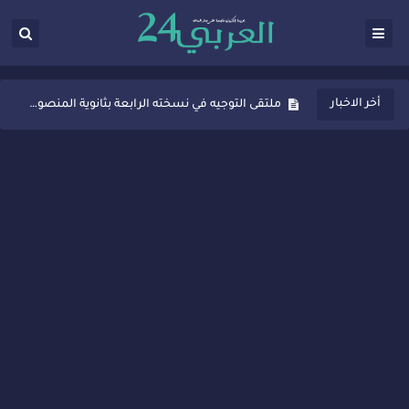
ثانوية المنصور الذهبي بسيدي قاسم تُعزّز ثقافة التوجيه المدرسي بمبادرة نوعية تجمع بين التفاعل والتكريم
أخر الاخبار
ملتقى التوجيه في نسخته الرابعة بثانوية المنصور الذهبي بسيدي قاسم
شراكات جديدة لتفعيل العقوبات البديلة بسيدي قاسم وسيدي سليمان
“أيام زمان”… إنتاج تلفزيوني يوثق ذاكرة المدن المغربية والعربية
سيدي قاسم… ملتقى السلام للفنون المعاصرة يخلق حركية اقتصادية تتجاوز الفعل الثقافي
نجاح بارز لمحطة "نقاش الأحرار" بسيدي قاسم وسط تفاعل واسع للحضور
مدة غياب اشرف حكيمي عن الميادين
الروح الإنسانية المغربية في إيطاليا: رجل مغربي ينقذ أطفالاً من حريق حافلة مدرسية
سيدي قاسم.. حملة توعية ناجحة لمحاربة الأمية تجذب تفاعل ساكنة الأحياء
تصعيد جديد في قطاع الصحة.. الطبيب أحمد فارسي يوجه إنذاراً قوياً لوزير الصحة