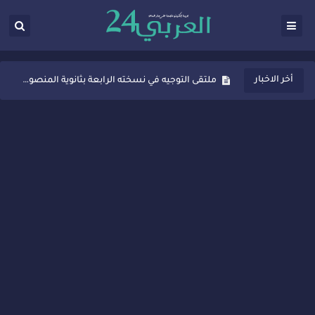
ثانوية المنصور الذهبي بسيدي قاسم تُعزّز ثقافة التوجيه المدرسي بمبادرة نوعية تجمع بين التفاعل والتكريم
أخر الاخبار
ملتقى التوجيه في نسخته الرابعة بثانوية المنصور الذهبي بسيدي قاسم
شراكات جديدة لتفعيل العقوبات البديلة بسيدي قاسم وسيدي سليمان
“أيام زمان”… إنتاج تلفزيوني يوثق ذاكرة المدن المغربية والعربية
سيدي قاسم… ملتقى السلام للفنون المعاصرة يخلق حركية اقتصادية تتجاوز الفعل الثقافي
نجاح بارز لمحطة "نقاش الأحرار" بسيدي قاسم وسط تفاعل واسع للحضور
مدة غياب اشرف حكيمي عن الميادين
الروح الإنسانية المغربية في إيطاليا: رجل مغربي ينقذ أطفالاً من حريق حافلة مدرسية
سيدي قاسم.. حملة توعية ناجحة لمحاربة الأمية تجذب تفاعل ساكنة الأحياء
تصعيد جديد في قطاع الصحة.. الطبيب أحمد فارسي يوجه إنذاراً قوياً لوزير الصحة