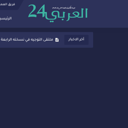
فريق العم
الرئيسي
ثانوية المنصور الذهبي بسيدي قاسم
أخر الاخبار
ملتقى التوجيه في نسخته الرابعة 
شراكات جديدة لتفعيل العقوبات
“أيام زمان”… إنتاج تلفزيوني يوثق 
سيدي قاسم… ملتقى السلام للفنون
نجاح بارز لمحطة "نقاش الأحرار
مدة غياب اشرف حكيمي عن المياد
الروح الإنسانية المغربية في إيطا
سيدي قاسم.. حملة توعية ناجحة لم