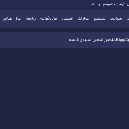
ل
أرشيف الموقع
راسلنا
ة
سياسة
مجتمع
حوارات
اقتصاد
فن وثقافة
رياضة
حول العالم
 تُعزّز ثقافة التوجيه المدرسي بمبادرة نوعية تجمع بين التفاعل والتكريم
بثانوية المنصور الذهبي بسيدي قاسم
 البديلة بسيدي قاسم وسيدي سليمان
ذاكرة المدن المغربية والعربية
 المعاصرة يخلق حركية اقتصادية تتجاوز الفعل الثقافي
" بسيدي قاسم وسط تفاعل واسع للحضور
ين
ليا: رجل مغربي ينقذ أطفالاً من حريق حافلة مدرسية
حاربة الأمية تجذب تفاعل ساكنة الأحياء