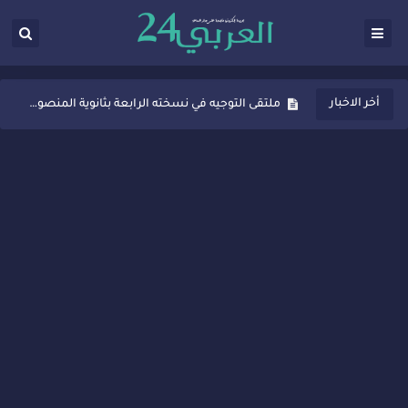
ثانوية المنصور الذهبي بسيدي قاسم تُعزّز ثقافة التوجيه المدرسي بمبادرة نوعية تجمع بين التفاعل والتكريم
أخر الاخبار
ملتقى التوجيه في نسخته الرابعة بثانوية المنصور الذهبي بسيدي قاسم
شراكات جديدة لتفعيل العقوبات البديلة بسيدي قاسم وسيدي سليمان
“أيام زمان”… إنتاج تلفزيوني يوثق ذاكرة المدن المغربية والعربية
سيدي قاسم… ملتقى السلام للفنون المعاصرة يخلق حركية اقتصادية تتجاوز الفعل الثقافي
نجاح بارز لمحطة "نقاش الأحرار" بسيدي قاسم وسط تفاعل واسع للحضور
مدة غياب اشرف حكيمي عن الميادين
الروح الإنسانية المغربية في إيطاليا: رجل مغربي ينقذ أطفالاً من حريق حافلة مدرسية
سيدي قاسم.. حملة توعية ناجحة لمحاربة الأمية تجذب تفاعل ساكنة الأحياء
تصعيد جديد في قطاع الصحة.. الطبيب أحمد فارسي يوجه إنذاراً قوياً لوزير الصحة