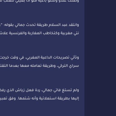
وصلك عندو وشنو باغية منو اذا بغيتي تتعنب سی
وانتقد عبد السلام طريقة تحدث جمالي بقوله: “ع
نتي مغربية وكتخاطب المغاربة والفرنسية علاش
وتأتي تصريحات الداعية المغربي، في وقت خرجت 
سراي التركي، وطريقة تعامله معها بعدما التقته 
ولم تستغ فاتي جمالي، ردة فعل زياش الذي رفض 
إليها بطريقة استعلائية وأنه شتمها. وفق تعبير