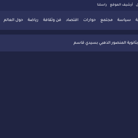
ل
أرشيف الموقع
راسلنا
ة
سياسة
مجتمع
حوارات
اقتصاد
فن وثقافة
رياضة
حول العالم
 تُعزّز ثقافة التوجيه المدرسي بمبادرة نوعية تجمع بين التفاعل والتكريم
بثانوية المنصور الذهبي بسيدي قاسم
 البديلة بسيدي قاسم وسيدي سليمان
ذاكرة المدن المغربية والعربية
 المعاصرة يخلق حركية اقتصادية تتجاوز الفعل الثقافي
" بسيدي قاسم وسط تفاعل واسع للحضور
ين
ليا: رجل مغربي ينقذ أطفالاً من حريق حافلة مدرسية
حاربة الأمية تجذب تفاعل ساكنة الأحياء