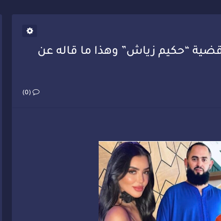
يب أحمد فارسي يوجه إنذاراً قوياً لوزير الصحة
ضية “حكيم زياش” وهذا ما قاله عن
(0)