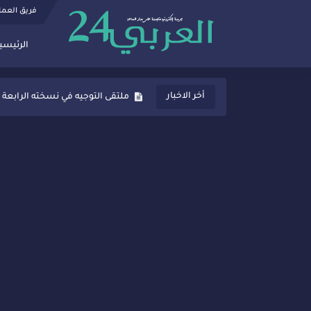
فريق العم
الرئيسي
ثانوية المنصور الذهبي بسيدي قاسم
أخر الاخبار
ملتقى التوجيه في نسخته الرابعة 
شراكات جديدة لتفعيل العقوبات
“أيام زمان”… إنتاج تلفزيوني يوثق 
سيدي قاسم… ملتقى السلام للفنون
نجاح بارز لمحطة "نقاش الأحرار
مدة غياب اشرف حكيمي عن المياد
الروح الإنسانية المغربية في إيطا
سيدي قاسم.. حملة توعية ناجحة لم