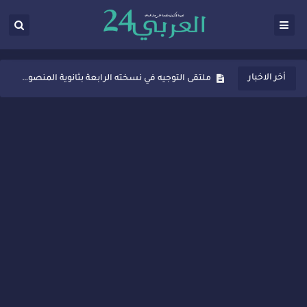
ثانوية المنصور الذهبي بسيدي قاسم تُعزّز ثقافة التوجيه المدرسي بمبادرة نوعية تجمع بين التفاعل والتكريم
أخر الاخبار
ملتقى التوجيه في نسخته الرابعة بثانوية المنصور الذهبي بسيدي قاسم
شراكات جديدة لتفعيل العقوبات البديلة بسيدي قاسم وسيدي سليمان
“أيام زمان”… إنتاج تلفزيوني يوثق ذاكرة المدن المغربية والعربية
سيدي قاسم… ملتقى السلام للفنون المعاصرة يخلق حركية اقتصادية تتجاوز الفعل الثقافي
نجاح بارز لمحطة "نقاش الأحرار" بسيدي قاسم وسط تفاعل واسع للحضور
مدة غياب اشرف حكيمي عن الميادين
الروح الإنسانية المغربية في إيطاليا: رجل مغربي ينقذ أطفالاً من حريق حافلة مدرسية
سيدي قاسم.. حملة توعية ناجحة لمحاربة الأمية تجذب تفاعل ساكنة الأحياء
تصعيد جديد في قطاع الصحة.. الطبيب أحمد فارسي يوجه إنذاراً قوياً لوزير الصحة