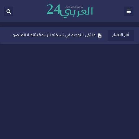
ثانوية المنصور الذهبي بسيدي قاسم تُعزّز ثقافة التوجيه المدرسي بمبادرة نوعية تجمع بين التفاعل والتكريم
أخر الاخبار
ملتقى التوجيه في نسخته الرابعة بثانوية المنصور الذهبي بسيدي قاسم
شراكات جديدة لتفعيل العقوبات البديلة بسيدي قاسم وسيدي سليمان
“أيام زمان”… إنتاج تلفزيوني يوثق ذاكرة المدن المغربية والعربية
سيدي قاسم… ملتقى السلام للفنون المعاصرة يخلق حركية اقتصادية تتجاوز الفعل الثقافي
نجاح بارز لمحطة "نقاش الأحرار" بسيدي قاسم وسط تفاعل واسع للحضور
مدة غياب اشرف حكيمي عن الميادين
الروح الإنسانية المغربية في إيطاليا: رجل مغربي ينقذ أطفالاً من حريق حافلة مدرسية
سيدي قاسم.. حملة توعية ناجحة لمحاربة الأمية تجذب تفاعل ساكنة الأحياء
تصعيد جديد في قطاع الصحة.. الطبيب أحمد فارسي يوجه إنذاراً قوياً لوزير الصحة