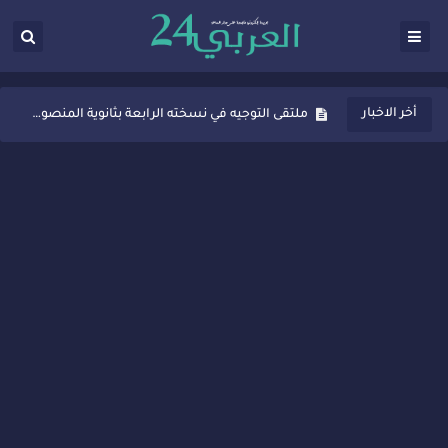
ثانوية المنصور الذهبي بسيدي قاسم تُعزّز ثقافة التوجيه المدرسي بمبادرة نوعية تجمع بين التفاعل والتكريم
أخر الاخبار
ملتقى التوجيه في نسخته الرابعة بثانوية المنصور الذهبي بسيدي قاسم
شراكات جديدة لتفعيل العقوبات البديلة بسيدي قاسم وسيدي سليمان
“أيام زمان”… إنتاج تلفزيوني يوثق ذاكرة المدن المغربية والعربية
سيدي قاسم… ملتقى السلام للفنون المعاصرة يخلق حركية اقتصادية تتجاوز الفعل الثقافي
نجاح بارز لمحطة "نقاش الأحرار" بسيدي قاسم وسط تفاعل واسع للحضور
مدة غياب اشرف حكيمي عن الميادين
الروح الإنسانية المغربية في إيطاليا: رجل مغربي ينقذ أطفالاً من حريق حافلة مدرسية
سيدي قاسم.. حملة توعية ناجحة لمحاربة الأمية تجذب تفاعل ساكنة الأحياء
تصعيد جديد في قطاع الصحة.. الطبيب أحمد فارسي يوجه إنذاراً قوياً لوزير الصحة