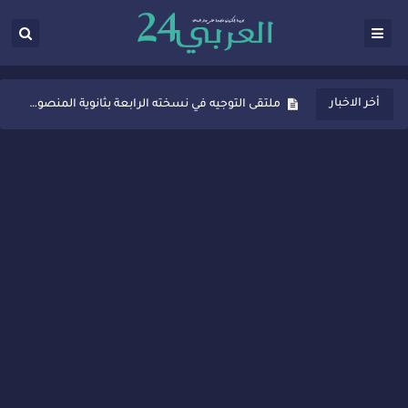
ثانوية المنصور الذهبي بسيدي قاسم تُعزّز ثقافة التوجيه المدرسي بمبادرة نوعية تجمع بين التفاعل والتكريم
ملتقى التوجيه في نسخته الرابعة بثانوية المنصور الذهبي بسيدي قاسم
أخر الاخبار
شراكات جديدة لتفعيل العقوبات البديلة بسيدي قاسم وسيدي سليمان
“أيام زمان”… إنتاج تلفزيوني يوثق ذاكرة المدن المغربية والعربية
سيدي قاسم… ملتقى السلام للفنون المعاصرة يخلق حركية اقتصادية تتجاوز الفعل الثقافي
نجاح بارز لمحطة "نقاش الأحرار" بسيدي قاسم وسط تفاعل واسع للحضور
مدة غياب اشرف حكيمي عن الميادين
الروح الإنسانية المغربية في إيطاليا: رجل مغربي ينقذ أطفالاً من حريق حافلة مدرسية
سيدي قاسم.. حملة توعية ناجحة لمحاربة الأمية تجذب تفاعل ساكنة الأحياء
تصعيد جديد في قطاع الصحة.. الطبيب أحمد فارسي يوجه إنذاراً قوياً لوزير الصحة