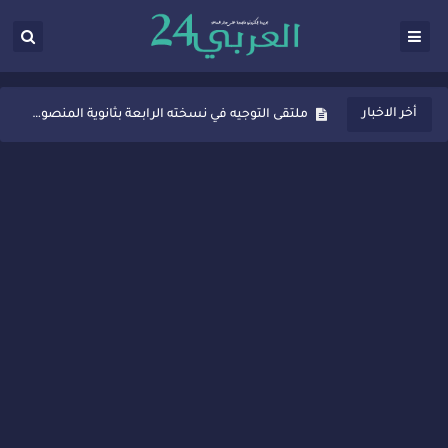
ثانوية المنصور الذهبي بسيدي قاسم تُعزّز ثقافة التوجيه المدرسي بمبادرة نوعية تجمع بين التفاعل والتكريم
أخر الاخبار
ملتقى التوجيه في نسخته الرابعة بثانوية المنصور الذهبي بسيدي قاسم
شراكات جديدة لتفعيل العقوبات البديلة بسيدي قاسم وسيدي سليمان
“أيام زمان”… إنتاج تلفزيوني يوثق ذاكرة المدن المغربية والعربية
سيدي قاسم… ملتقى السلام للفنون المعاصرة يخلق حركية اقتصادية تتجاوز الفعل الثقافي
نجاح بارز لمحطة "نقاش الأحرار" بسيدي قاسم وسط تفاعل واسع للحضور
مدة غياب اشرف حكيمي عن الميادين
الروح الإنسانية المغربية في إيطاليا: رجل مغربي ينقذ أطفالاً من حريق حافلة مدرسية
سيدي قاسم.. حملة توعية ناجحة لمحاربة الأمية تجذب تفاعل ساكنة الأحياء
تصعيد جديد في قطاع الصحة.. الطبيب أحمد فارسي يوجه إنذاراً قوياً لوزير الصحة