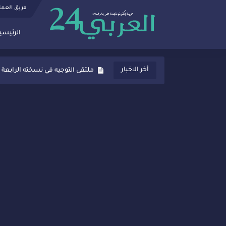
فريق العم
الرئيسي
ثانوية المنصور الذهبي بسيدي قاسم
أخر الاخبار
ملتقى التوجيه في نسخته الرابعة 
شراكات جديدة لتفعيل العقوبات
“أيام زمان”… إنتاج تلفزيوني يوثق 
سيدي قاسم… ملتقى السلام للفنون
نجاح بارز لمحطة "نقاش الأحرار
مدة غياب اشرف حكيمي عن المياد
الروح الإنسانية المغربية في إيطا
سيدي قاسم.. حملة توعية ناجحة لم