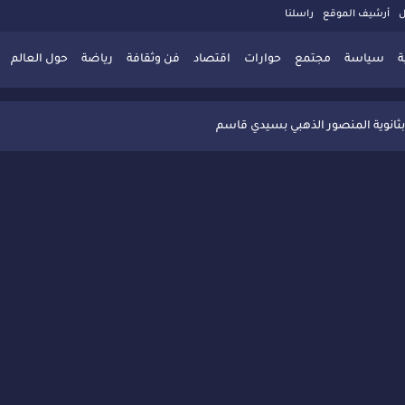
ل
أرشيف الموقع
راسلنا
ة
سياسة
مجتمع
حوارات
اقتصاد
فن وثقافة
رياضة
حول العالم
 تُعزّز ثقافة التوجيه المدرسي بمبادرة نوعية تجمع بين التفاعل والتكريم
بثانوية المنصور الذهبي بسيدي قاسم
 البديلة بسيدي قاسم وسيدي سليمان
ذاكرة المدن المغربية والعربية
 المعاصرة يخلق حركية اقتصادية تتجاوز الفعل الثقافي
" بسيدي قاسم وسط تفاعل واسع للحضور
ين
ليا: رجل مغربي ينقذ أطفالاً من حريق حافلة مدرسية
حاربة الأمية تجذب تفاعل ساكنة الأحياء