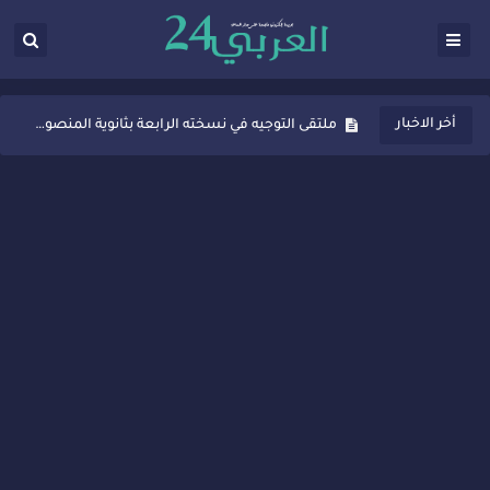
ثانوية المنصور الذهبي بسيدي قاسم تُعزّز ثقافة التوجيه المدرسي بمبادرة نوعية تجمع بين التفاعل والتكريم
أخر الاخبار
ملتقى التوجيه في نسخته الرابعة بثانوية المنصور الذهبي بسيدي قاسم
شراكات جديدة لتفعيل العقوبات البديلة بسيدي قاسم وسيدي سليمان
“أيام زمان”… إنتاج تلفزيوني يوثق ذاكرة المدن المغربية والعربية
سيدي قاسم… ملتقى السلام للفنون المعاصرة يخلق حركية اقتصادية تتجاوز الفعل الثقافي
نجاح بارز لمحطة "نقاش الأحرار" بسيدي قاسم وسط تفاعل واسع للحضور
مدة غياب اشرف حكيمي عن الميادين
الروح الإنسانية المغربية في إيطاليا: رجل مغربي ينقذ أطفالاً من حريق حافلة مدرسية
سيدي قاسم.. حملة توعية ناجحة لمحاربة الأمية تجذب تفاعل ساكنة الأحياء
تصعيد جديد في قطاع الصحة.. الطبيب أحمد فارسي يوجه إنذاراً قوياً لوزير الصحة