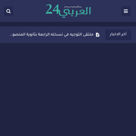
ثانوية المنصور الذهبي بسيدي قاسم تُعزّز ثقافة التوجيه المدرسي بمبادرة نوعية تجمع بين التفاعل والتكريم
أخر الاخبار
ملتقى التوجيه في نسخته الرابعة بثانوية المنصور الذهبي بسيدي قاسم
شراكات جديدة لتفعيل العقوبات البديلة بسيدي قاسم وسيدي سليمان
“أيام زمان”… إنتاج تلفزيوني يوثق ذاكرة المدن المغربية والعربية
سيدي قاسم… ملتقى السلام للفنون المعاصرة يخلق حركية اقتصادية تتجاوز الفعل الثقافي
نجاح بارز لمحطة "نقاش الأحرار" بسيدي قاسم وسط تفاعل واسع للحضور
مدة غياب اشرف حكيمي عن الميادين
الروح الإنسانية المغربية في إيطاليا: رجل مغربي ينقذ أطفالاً من حريق حافلة مدرسية
سيدي قاسم.. حملة توعية ناجحة لمحاربة الأمية تجذب تفاعل ساكنة الأحياء
تصعيد جديد في قطاع الصحة.. الطبيب أحمد فارسي يوجه إنذاراً قوياً لوزير الصحة