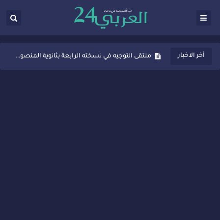
ثانوية المنصور الذهبي بسيدي قاسم تُعزّز ثقافة التوجيه المدرسي بمبادرة نوعية تجمع بين التفاعل والتكريم
أخر الاخبار
ملتقى التوجيه في نسخته الرابعة بثانوية المنصور الذهبي بسيدي قاسم
شراكات جديدة لتفعيل العقوبات البديلة بسيدي قاسم وسيدي سليمان
“أيام زمان”… إنتاج تلفزيوني يوثق ذاكرة المدن المغربية والعربية
سيدي قاسم… ملتقى السلام للفنون المعاصرة يخلق حركية اقتصادية تتجاوز الفعل الثقافي
نجاح بارز لمحطة "نقاش الأحرار" بسيدي قاسم وسط تفاعل واسع للحضور
مدة غياب اشرف حكيمي عن الميادين
الروح الإنسانية المغربية في إيطاليا: رجل مغربي ينقذ أطفالاً من حريق حافلة مدرسية
سيدي قاسم.. حملة توعية ناجحة لمحاربة الأمية تجذب تفاعل ساكنة الأحياء
تصعيد جديد في قطاع الصحة.. الطبيب أحمد فارسي يوجه إنذاراً قوياً لوزير الصحة