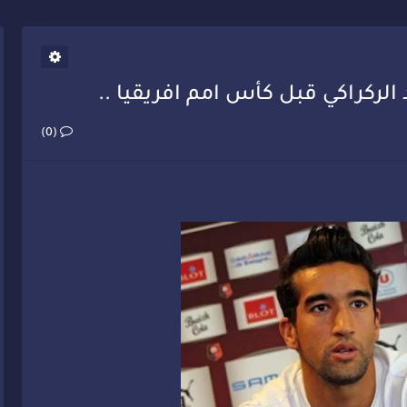
يب أحمد فارسي يوجه إنذاراً قوياً لوزير الصحة
الركراكي قبل كأس امم افريقيا ..
(0)