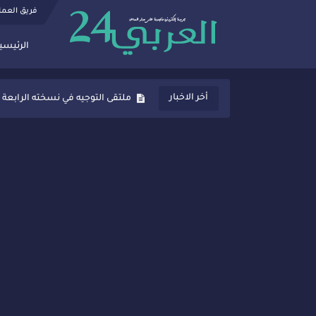
فريق العم
الرئيسي
ثانوية المنصور الذهبي بسيدي قاسم
أخر الاخبار
ملتقى التوجيه في نسخته الرابعة 
شراكات جديدة لتفعيل العقوبات
“أيام زمان”… إنتاج تلفزيوني يوثق 
سيدي قاسم… ملتقى السلام للفنون
نجاح بارز لمحطة "نقاش الأحرار
مدة غياب اشرف حكيمي عن المياد
الروح الإنسانية المغربية في إيطا
سيدي قاسم.. حملة توعية ناجحة لم