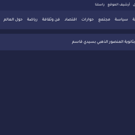
ل
أرشيف الموقع
راسلنا
ة
سياسة
مجتمع
حوارات
اقتصاد
فن وثقافة
رياضة
حول العالم
 تُعزّز ثقافة التوجيه المدرسي بمبادرة نوعية تجمع بين التفاعل والتكريم
بثانوية المنصور الذهبي بسيدي قاسم
 البديلة بسيدي قاسم وسيدي سليمان
ذاكرة المدن المغربية والعربية
 المعاصرة يخلق حركية اقتصادية تتجاوز الفعل الثقافي
" بسيدي قاسم وسط تفاعل واسع للحضور
ين
ليا: رجل مغربي ينقذ أطفالاً من حريق حافلة مدرسية
حاربة الأمية تجذب تفاعل ساكنة الأحياء