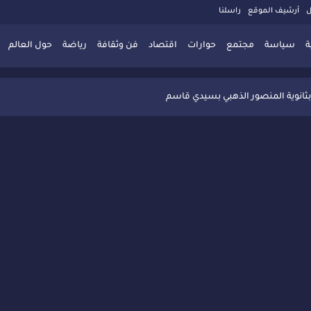
ل
أرشيف الموقع
راسلنا
ة
سياسة
مجتمع
حوارات
اقتصاد
فن وثقافة
رياضة
حول العالم
 تُعزّز ثقافة التوجيه المدرسي بمبادرة نوعية تجمع بين التفاعل والتكريم
بثانوية المنصور الذهبي بسيدي قاسم
 البديلة بسيدي قاسم وسيدي سليمان
ذاكرة المدن المغربية والعربية
 المعاصرة يخلق حركية اقتصادية تتجاوز الفعل الثقافي
" بسيدي قاسم وسط تفاعل واسع للحضور
ين
ليا: رجل مغربي ينقذ أطفالاً من حريق حافلة مدرسية
حاربة الأمية تجذب تفاعل ساكنة الأحياء