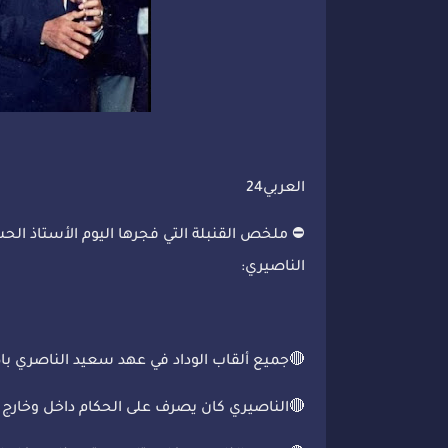
العربي24
⛔ ملخص القنبلة التي فجرها اليوم الأستاذ ال
الناصيري:
🔴جميع ألقاب الوداد في عهد سعيد الناصري ب
🔴الناصيري كان يصرف على الحكام داخل وخارج ا