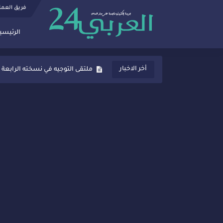
فريق العم
الرئيسي
ثانوية المنصور الذهبي بسيدي قاسم
أخر الاخبار
ملتقى التوجيه في نسخته الرابعة 
شراكات جديدة لتفعيل العقوبات
“أيام زمان”… إنتاج تلفزيوني يوثق 
سيدي قاسم… ملتقى السلام للفنون
نجاح بارز لمحطة "نقاش الأحرار
مدة غياب اشرف حكيمي عن المياد
الروح الإنسانية المغربية في إيطا
سيدي قاسم.. حملة توعية ناجحة لم