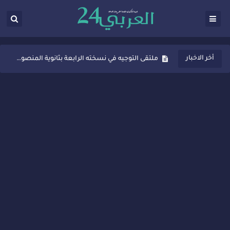
ثانوية المنصور الذهبي بسيدي قاسم تُعزّز ثقافة التوجيه المدرسي بمبادرة نوعية تجمع بين التفاعل والتكريم
أخر الاخبار
ملتقى التوجيه في نسخته الرابعة بثانوية المنصور الذهبي بسيدي قاسم
شراكات جديدة لتفعيل العقوبات البديلة بسيدي قاسم وسيدي سليمان
“أيام زمان”… إنتاج تلفزيوني يوثق ذاكرة المدن المغربية والعربية
سيدي قاسم… ملتقى السلام للفنون المعاصرة يخلق حركية اقتصادية تتجاوز الفعل الثقافي
نجاح بارز لمحطة "نقاش الأحرار" بسيدي قاسم وسط تفاعل واسع للحضور
مدة غياب اشرف حكيمي عن الميادين
الروح الإنسانية المغربية في إيطاليا: رجل مغربي ينقذ أطفالاً من حريق حافلة مدرسية
سيدي قاسم.. حملة توعية ناجحة لمحاربة الأمية تجذب تفاعل ساكنة الأحياء
تصعيد جديد في قطاع الصحة.. الطبيب أحمد فارسي يوجه إنذاراً قوياً لوزير الصحة