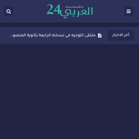
ثانوية المنصور الذهبي بسيدي قاسم تُعزّز ثقافة التوجيه المدرسي بمبادرة نوعية تجمع بين التفاعل والتكريم
أخر الاخبار
ملتقى التوجيه في نسخته الرابعة بثانوية المنصور الذهبي بسيدي قاسم
شراكات جديدة لتفعيل العقوبات البديلة بسيدي قاسم وسيدي سليمان
“أيام زمان”… إنتاج تلفزيوني يوثق ذاكرة المدن المغربية والعربية
سيدي قاسم… ملتقى السلام للفنون المعاصرة يخلق حركية اقتصادية تتجاوز الفعل الثقافي
نجاح بارز لمحطة "نقاش الأحرار" بسيدي قاسم وسط تفاعل واسع للحضور
مدة غياب اشرف حكيمي عن الميادين
الروح الإنسانية المغربية في إيطاليا: رجل مغربي ينقذ أطفالاً من حريق حافلة مدرسية
سيدي قاسم.. حملة توعية ناجحة لمحاربة الأمية تجذب تفاعل ساكنة الأحياء
تصعيد جديد في قطاع الصحة.. الطبيب أحمد فارسي يوجه إنذاراً قوياً لوزير الصحة