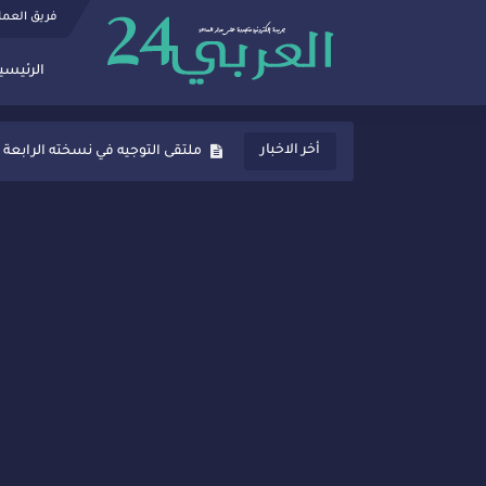
فريق العم
الرئيسي
ثانوية المنصور الذهبي بسيدي قاسم
أخر الاخبار
ملتقى التوجيه في نسخته الرابعة 
شراكات جديدة لتفعيل العقوبات
“أيام زمان”… إنتاج تلفزيوني يوثق 
سيدي قاسم… ملتقى السلام للفنون
نجاح بارز لمحطة "نقاش الأحرار
مدة غياب اشرف حكيمي عن المياد
الروح الإنسانية المغربية في إيطا
سيدي قاسم.. حملة توعية ناجحة لم