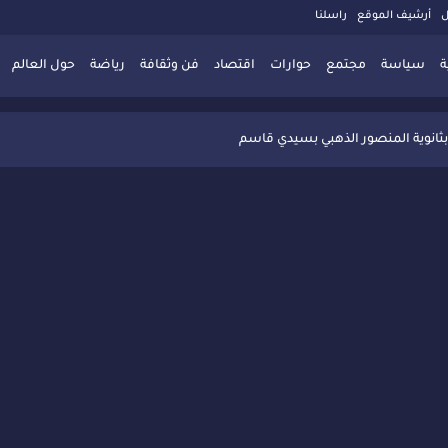
ل
أرشيف الموقع
راسلنا
ة
سياسة
مجتمع
حوارات
اقتصاد
فن وثقافة
رياضة
حول العالم
 تُعزّز ثقافة التوجيه المدرسي بمبادرة نوعية تجمع بين التفاعل والتكريم
بثانوية المنصور الذهبي بسيدي قاسم
 البديلة بسيدي قاسم وسيدي سليمان
ذاكرة المدن المغربية والعربية
 المعاصرة يخلق حركية اقتصادية تتجاوز الفعل الثقافي
" بسيدي قاسم وسط تفاعل واسع للحضور
ين
ليا: رجل مغربي ينقذ أطفالاً من حريق حافلة مدرسية
حاربة الأمية تجذب تفاعل ساكنة الأحياء