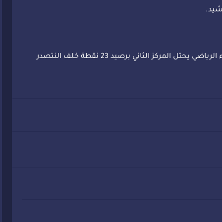
شيد.
وبفوز على فريق نهضة الزمامرة، بات فريق الرجاء الرياضي يحتل المركز الثاني برصيد 23 نقطة خلف النتصدر