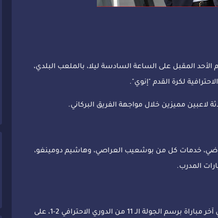
 الأحد المقبل على الساعة السادسة ليلا، بالملعب البلدي،
لاعبين مميزين خلال مواجهة الفريق البركاني.
الرياضي، خدمات كل من بوشعيب العراصي، وهاشيم دومينغو،
رات المدرب.
ويواصل فريق الرجاء الرياضي صحوته بانتصار في آخر مباراة برسم الجولة الـ 11 من الدوري الاحترافي 2-1، على