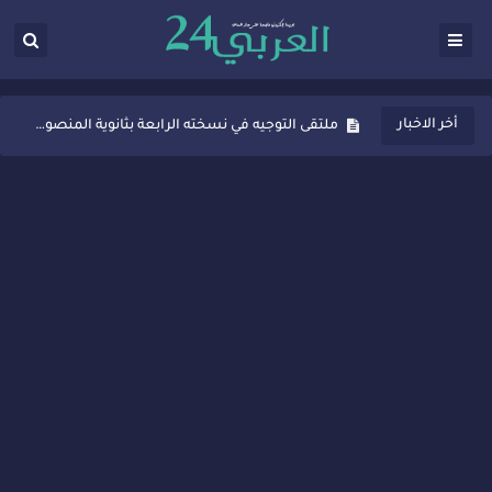
ثانوية المنصور الذهبي بسيدي قاسم تُعزّز ثقافة التوجيه المدرسي بمبادرة نوعية تجمع بين التفاعل والتكريم
ملتقى التوجيه في نسخته الرابعة بثانوية المنصور الذهبي بسيدي قاسم
أخر الاخبار
شراكات جديدة لتفعيل العقوبات البديلة بسيدي قاسم وسيدي سليمان
“أيام زمان”… إنتاج تلفزيوني يوثق ذاكرة المدن المغربية والعربية
سيدي قاسم… ملتقى السلام للفنون المعاصرة يخلق حركية اقتصادية تتجاوز الفعل الثقافي
نجاح بارز لمحطة "نقاش الأحرار" بسيدي قاسم وسط تفاعل واسع للحضور
مدة غياب اشرف حكيمي عن الميادين
الروح الإنسانية المغربية في إيطاليا: رجل مغربي ينقذ أطفالاً من حريق حافلة مدرسية
سيدي قاسم.. حملة توعية ناجحة لمحاربة الأمية تجذب تفاعل ساكنة الأحياء
تصعيد جديد في قطاع الصحة.. الطبيب أحمد فارسي يوجه إنذاراً قوياً لوزير الصحة