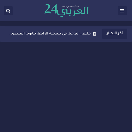
ثانوية المنصور الذهبي بسيدي قاسم تُعزّز ثقافة التوجيه المدرسي بمبادرة نوعية تجمع بين التفاعل والتكريم
أخر الاخبار
ملتقى التوجيه في نسخته الرابعة بثانوية المنصور الذهبي بسيدي قاسم
شراكات جديدة لتفعيل العقوبات البديلة بسيدي قاسم وسيدي سليمان
“أيام زمان”… إنتاج تلفزيوني يوثق ذاكرة المدن المغربية والعربية
سيدي قاسم… ملتقى السلام للفنون المعاصرة يخلق حركية اقتصادية تتجاوز الفعل الثقافي
نجاح بارز لمحطة "نقاش الأحرار" بسيدي قاسم وسط تفاعل واسع للحضور
مدة غياب اشرف حكيمي عن الميادين
الروح الإنسانية المغربية في إيطاليا: رجل مغربي ينقذ أطفالاً من حريق حافلة مدرسية
سيدي قاسم.. حملة توعية ناجحة لمحاربة الأمية تجذب تفاعل ساكنة الأحياء
تصعيد جديد في قطاع الصحة.. الطبيب أحمد فارسي يوجه إنذاراً قوياً لوزير الصحة