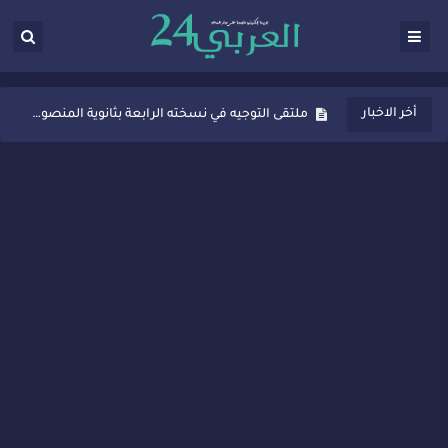
ثانوية المنصور الذهبي بسيدي قاسم تُعزّز ثقافة التوجيه المدرسي بمبادرة نوعية تجمع بين التفاعل والتكريم
أخر الاخبار
ملتقى التوجيه في نسخته الرابعة بثانوية المنصور الذهبي بسيدي قاسم
شراكات جديدة لتفعيل العقوبات البديلة بسيدي قاسم وسيدي سليمان
“أيام زمان”… إنتاج تلفزيوني يوثق ذاكرة المدن المغربية والعربية
سيدي قاسم… ملتقى السلام للفنون المعاصرة يخلق حركية اقتصادية تتجاوز الفعل الثقافي
نجاح بارز لمحطة "نقاش الأحرار" بسيدي قاسم وسط تفاعل واسع للحضور
مدة غياب اشرف حكيمي عن الميادين
الروح الإنسانية المغربية في إيطاليا: رجل مغربي ينقذ أطفالاً من حريق حافلة مدرسية
سيدي قاسم.. حملة توعية ناجحة لمحاربة الأمية تجذب تفاعل ساكنة الأحياء
تصعيد جديد في قطاع الصحة.. الطبيب أحمد فارسي يوجه إنذاراً قوياً لوزير الصحة