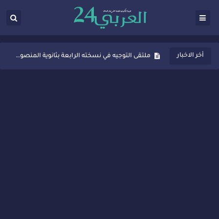
ثانوية المنصور الذهبي بسيدي قاسم تُعزّز ثقافة التوجيه المدرسي بمبادرة نوعية تجمع بين التفاعل والتكريم
أخر الاخبار
ملتقى التوجيه في نسخته الرابعة بثانوية المنصور الذهبي بسيدي قاسم
شراكات جديدة لتفعيل العقوبات البديلة بسيدي قاسم وسيدي سليمان
“أيام زمان”… إنتاج تلفزيوني يوثق ذاكرة المدن المغربية والعربية
سيدي قاسم… ملتقى السلام للفنون المعاصرة يخلق حركية اقتصادية تتجاوز الفعل الثقافي
نجاح بارز لمحطة "نقاش الأحرار" بسيدي قاسم وسط تفاعل واسع للحضور
مدة غياب اشرف حكيمي عن الميادين
الروح الإنسانية المغربية في إيطاليا: رجل مغربي ينقذ أطفالاً من حريق حافلة مدرسية
سيدي قاسم.. حملة توعية ناجحة لمحاربة الأمية تجذب تفاعل ساكنة الأحياء
تصعيد جديد في قطاع الصحة.. الطبيب أحمد فارسي يوجه إنذاراً قوياً لوزير الصحة