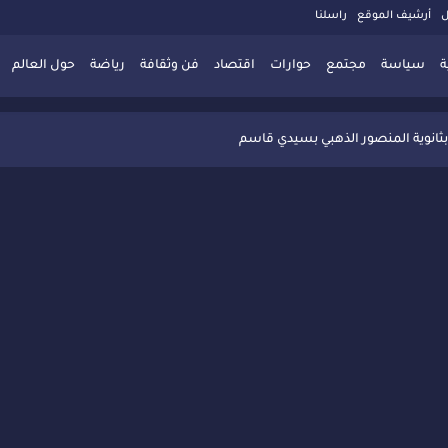
ل
أرشيف الموقع
راسلنا
ة
سياسة
مجتمع
حوارات
اقتصاد
فن وثقافة
رياضة
حول العالم
 تُعزّز ثقافة التوجيه المدرسي بمبادرة نوعية تجمع بين التفاعل والتكريم
بثانوية المنصور الذهبي بسيدي قاسم
 البديلة بسيدي قاسم وسيدي سليمان
ذاكرة المدن المغربية والعربية
 المعاصرة يخلق حركية اقتصادية تتجاوز الفعل الثقافي
" بسيدي قاسم وسط تفاعل واسع للحضور
ين
ليا: رجل مغربي ينقذ أطفالاً من حريق حافلة مدرسية
حاربة الأمية تجذب تفاعل ساكنة الأحياء