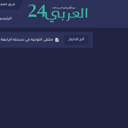
فريق العم
الرئيسي
ثانوية المنصور الذهبي بسيدي قاسم
أخر الاخبار
ملتقى التوجيه في نسخته الرابعة 
شراكات جديدة لتفعيل العقوبات
“أيام زمان”… إنتاج تلفزيوني يوثق 
سيدي قاسم… ملتقى السلام للفنون
نجاح بارز لمحطة "نقاش الأحرار
مدة غياب اشرف حكيمي عن المياد
الروح الإنسانية المغربية في إيطا
سيدي قاسم.. حملة توعية ناجحة لم