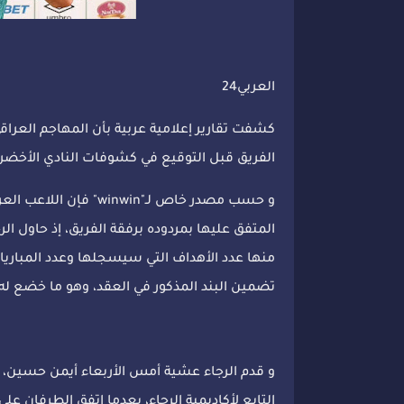
العربي24
كشفت تقارير إعلامية عربية بأن المهاجم العر
الفريق قبل التوقيع في كشوفات النادي الأخضر.
و حسب مصدر خاص لـ"win
المتفق عليها بمردوده برفقة الفريق، إذ حاول 
منها عدد الأهداف التي سيسجلها وعدد المباري
تضمين البند المذكور في العقد، وهو ما خضع له
و قدم الرجاء عشية أمس الأربعاء أيمن حسين، م
التابع لأكاديمية الرجاء، بعدما اتفق الطرفان