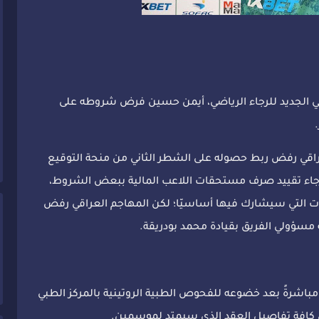
اقي الجديد للرجاء الرياضي، أيمن حسين فرض شروطه على
win" فإن اللاعب العراقي رفض ربط حصوله على الشطر الثاني من منحة التوقيع
الرجاء تقييد صرف مستحقات اللاعب المالية ببعض الشروط،
ات التي سيشارك فيها أساسيّا؛ لكن المهاجم العراقي رفض
 مسؤولي الفريق بقيادة محمد بودريقة.
باشرةً بعد خضوعه للفحوص الطبية الروتينية بالمركز الطبي
 على كافة تفاصيل العقد الذي سيمتد لموسمين.