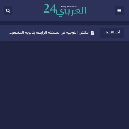
ثانوية المنصور الذهبي بسيدي قاسم تُعزّز ثقافة التوجيه المدرسي بمبادرة نوعية تجمع بين التفاعل والتكريم
ملتقى التوجيه في نسخته الرابعة بثانوية المنصور الذهبي بسيدي قاسم
أخر الاخبار
شراكات جديدة لتفعيل العقوبات البديلة بسيدي قاسم وسيدي سليمان
“أيام زمان”… إنتاج تلفزيوني يوثق ذاكرة المدن المغربية والعربية
سيدي قاسم… ملتقى السلام للفنون المعاصرة يخلق حركية اقتصادية تتجاوز الفعل الثقافي
نجاح بارز لمحطة "نقاش الأحرار" بسيدي قاسم وسط تفاعل واسع للحضور
مدة غياب اشرف حكيمي عن الميادين
الروح الإنسانية المغربية في إيطاليا: رجل مغربي ينقذ أطفالاً من حريق حافلة مدرسية
سيدي قاسم.. حملة توعية ناجحة لمحاربة الأمية تجذب تفاعل ساكنة الأحياء
تصعيد جديد في قطاع الصحة.. الطبيب أحمد فارسي يوجه إنذاراً قوياً لوزير الصحة