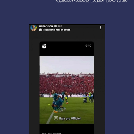
نهائي كأس العرش برقصته الشهيرة.