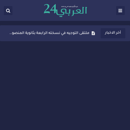
ثانوية المنصور الذهبي بسيدي قاسم تُعزّز ثقافة التوجيه المدرسي بمبادرة نوعية تجمع بين التفاعل والتكريم
أخر الاخبار
ملتقى التوجيه في نسخته الرابعة بثانوية المنصور الذهبي بسيدي قاسم
شراكات جديدة لتفعيل العقوبات البديلة بسيدي قاسم وسيدي سليمان
“أيام زمان”… إنتاج تلفزيوني يوثق ذاكرة المدن المغربية والعربية
سيدي قاسم… ملتقى السلام للفنون المعاصرة يخلق حركية اقتصادية تتجاوز الفعل الثقافي
نجاح بارز لمحطة "نقاش الأحرار" بسيدي قاسم وسط تفاعل واسع للحضور
مدة غياب اشرف حكيمي عن الميادين
الروح الإنسانية المغربية في إيطاليا: رجل مغربي ينقذ أطفالاً من حريق حافلة مدرسية
سيدي قاسم.. حملة توعية ناجحة لمحاربة الأمية تجذب تفاعل ساكنة الأحياء
تصعيد جديد في قطاع الصحة.. الطبيب أحمد فارسي يوجه إنذاراً قوياً لوزير الصحة