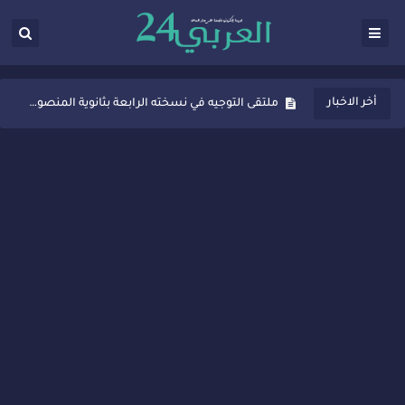
ثانوية المنصور الذهبي بسيدي قاسم تُعزّز ثقافة التوجيه المدرسي بمبادرة نوعية تجمع بين التفاعل والتكريم
أخر الاخبار
ملتقى التوجيه في نسخته الرابعة بثانوية المنصور الذهبي بسيدي قاسم
شراكات جديدة لتفعيل العقوبات البديلة بسيدي قاسم وسيدي سليمان
“أيام زمان”… إنتاج تلفزيوني يوثق ذاكرة المدن المغربية والعربية
سيدي قاسم… ملتقى السلام للفنون المعاصرة يخلق حركية اقتصادية تتجاوز الفعل الثقافي
نجاح بارز لمحطة "نقاش الأحرار" بسيدي قاسم وسط تفاعل واسع للحضور
مدة غياب اشرف حكيمي عن الميادين
الروح الإنسانية المغربية في إيطاليا: رجل مغربي ينقذ أطفالاً من حريق حافلة مدرسية
سيدي قاسم.. حملة توعية ناجحة لمحاربة الأمية تجذب تفاعل ساكنة الأحياء
تصعيد جديد في قطاع الصحة.. الطبيب أحمد فارسي يوجه إنذاراً قوياً لوزير الصحة