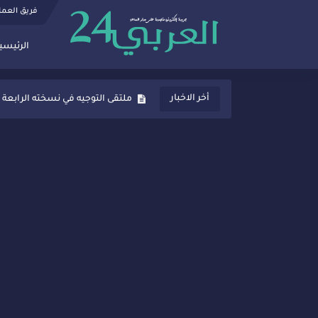
فريق العم
الرئيسي
ثانوية المنصور الذهبي بسيدي قاسم
أخر الاخبار
ملتقى التوجيه في نسخته الرابعة 
شراكات جديدة لتفعيل العقوبات
“أيام زمان”… إنتاج تلفزيوني يوثق 
سيدي قاسم… ملتقى السلام للفنون
نجاح بارز لمحطة "نقاش الأحرار
مدة غياب اشرف حكيمي عن المياد
الروح الإنسانية المغربية في إيطا
سيدي قاسم.. حملة توعية ناجحة لم