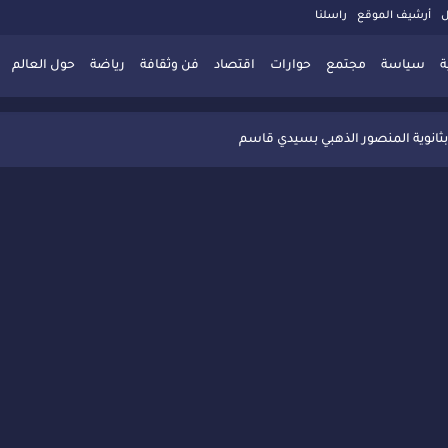
ل
أرشيف الموقع
راسلنا
ة
سياسة
مجتمع
حوارات
اقتصاد
فن وثقافة
رياضة
حول العالم
 تُعزّز ثقافة التوجيه المدرسي بمبادرة نوعية تجمع بين التفاعل والتكريم
بثانوية المنصور الذهبي بسيدي قاسم
 البديلة بسيدي قاسم وسيدي سليمان
ذاكرة المدن المغربية والعربية
 المعاصرة يخلق حركية اقتصادية تتجاوز الفعل الثقافي
" بسيدي قاسم وسط تفاعل واسع للحضور
ين
ليا: رجل مغربي ينقذ أطفالاً من حريق حافلة مدرسية
حاربة الأمية تجذب تفاعل ساكنة الأحياء