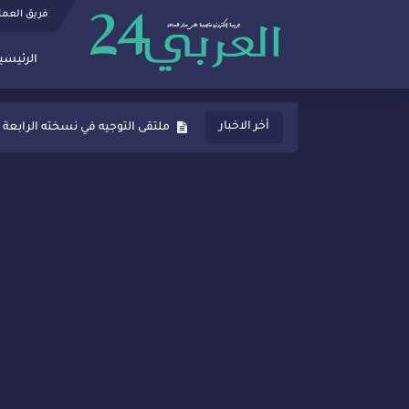
فريق العم
الرئيسي
ثانوية المنصور الذهبي بسيدي قاسم
أخر الاخبار
ملتقى التوجيه في نسخته الرابعة 
شراكات جديدة لتفعيل العقوبات
“أيام زمان”… إنتاج تلفزيوني يوثق 
سيدي قاسم… ملتقى السلام للفنون
نجاح بارز لمحطة "نقاش الأحرار
مدة غياب اشرف حكيمي عن المياد
الروح الإنسانية المغربية في إيطا
سيدي قاسم.. حملة توعية ناجحة لم