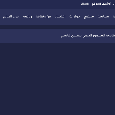
ل
أرشيف الموقع
راسلنا
ة
سياسة
مجتمع
حوارات
اقتصاد
فن وثقافة
رياضة
حول العالم
 تُعزّز ثقافة التوجيه المدرسي بمبادرة نوعية تجمع بين التفاعل والتكريم
بثانوية المنصور الذهبي بسيدي قاسم
 البديلة بسيدي قاسم وسيدي سليمان
ذاكرة المدن المغربية والعربية
 المعاصرة يخلق حركية اقتصادية تتجاوز الفعل الثقافي
" بسيدي قاسم وسط تفاعل واسع للحضور
ين
ليا: رجل مغربي ينقذ أطفالاً من حريق حافلة مدرسية
حاربة الأمية تجذب تفاعل ساكنة الأحياء