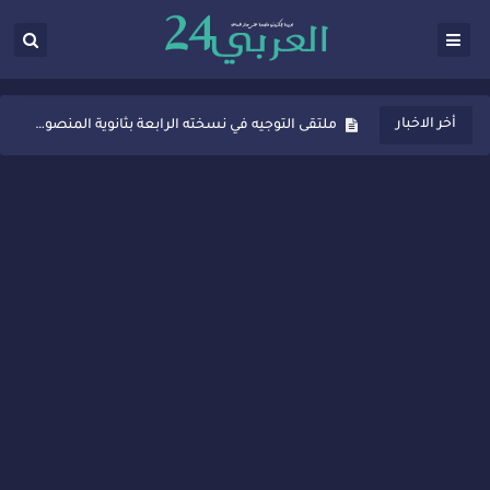
ثانوية المنصور الذهبي بسيدي قاسم تُعزّز ثقافة التوجيه المدرسي بمبادرة نوعية تجمع بين التفاعل والتكريم
ملتقى التوجيه في نسخته الرابعة بثانوية المنصور الذهبي بسيدي قاسم
أخر الاخبار
شراكات جديدة لتفعيل العقوبات البديلة بسيدي قاسم وسيدي سليمان
“أيام زمان”… إنتاج تلفزيوني يوثق ذاكرة المدن المغربية والعربية
سيدي قاسم… ملتقى السلام للفنون المعاصرة يخلق حركية اقتصادية تتجاوز الفعل الثقافي
نجاح بارز لمحطة "نقاش الأحرار" بسيدي قاسم وسط تفاعل واسع للحضور
مدة غياب اشرف حكيمي عن الميادين
الروح الإنسانية المغربية في إيطاليا: رجل مغربي ينقذ أطفالاً من حريق حافلة مدرسية
سيدي قاسم.. حملة توعية ناجحة لمحاربة الأمية تجذب تفاعل ساكنة الأحياء
تصعيد جديد في قطاع الصحة.. الطبيب أحمد فارسي يوجه إنذاراً قوياً لوزير الصحة