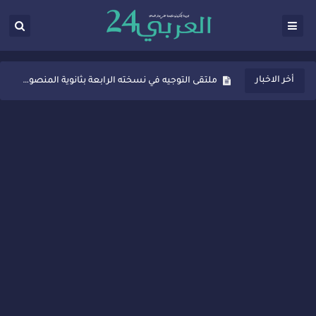
ثانوية المنصور الذهبي بسيدي قاسم تُعزّز ثقافة التوجيه المدرسي بمبادرة نوعية تجمع بين التفاعل والتكريم
أخر الاخبار
ملتقى التوجيه في نسخته الرابعة بثانوية المنصور الذهبي بسيدي قاسم
شراكات جديدة لتفعيل العقوبات البديلة بسيدي قاسم وسيدي سليمان
“أيام زمان”… إنتاج تلفزيوني يوثق ذاكرة المدن المغربية والعربية
سيدي قاسم… ملتقى السلام للفنون المعاصرة يخلق حركية اقتصادية تتجاوز الفعل الثقافي
نجاح بارز لمحطة "نقاش الأحرار" بسيدي قاسم وسط تفاعل واسع للحضور
مدة غياب اشرف حكيمي عن الميادين
الروح الإنسانية المغربية في إيطاليا: رجل مغربي ينقذ أطفالاً من حريق حافلة مدرسية
سيدي قاسم.. حملة توعية ناجحة لمحاربة الأمية تجذب تفاعل ساكنة الأحياء
تصعيد جديد في قطاع الصحة.. الطبيب أحمد فارسي يوجه إنذاراً قوياً لوزير الصحة