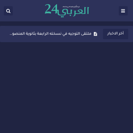
ثانوية المنصور الذهبي بسيدي قاسم تُعزّز ثقافة التوجيه المدرسي بمبادرة نوعية تجمع بين التفاعل والتكريم
أخر الاخبار
ملتقى التوجيه في نسخته الرابعة بثانوية المنصور الذهبي بسيدي قاسم
شراكات جديدة لتفعيل العقوبات البديلة بسيدي قاسم وسيدي سليمان
“أيام زمان”… إنتاج تلفزيوني يوثق ذاكرة المدن المغربية والعربية
سيدي قاسم… ملتقى السلام للفنون المعاصرة يخلق حركية اقتصادية تتجاوز الفعل الثقافي
نجاح بارز لمحطة "نقاش الأحرار" بسيدي قاسم وسط تفاعل واسع للحضور
مدة غياب اشرف حكيمي عن الميادين
الروح الإنسانية المغربية في إيطاليا: رجل مغربي ينقذ أطفالاً من حريق حافلة مدرسية
سيدي قاسم.. حملة توعية ناجحة لمحاربة الأمية تجذب تفاعل ساكنة الأحياء
تصعيد جديد في قطاع الصحة.. الطبيب أحمد فارسي يوجه إنذاراً قوياً لوزير الصحة