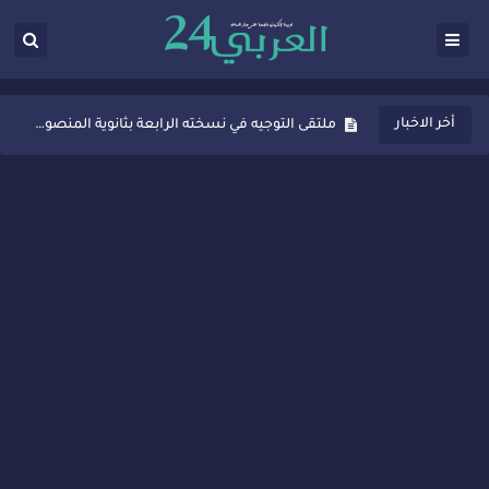
ثانوية المنصور الذهبي بسيدي قاسم تُعزّز ثقافة التوجيه المدرسي بمبادرة نوعية تجمع بين التفاعل والتكريم
أخر الاخبار
ملتقى التوجيه في نسخته الرابعة بثانوية المنصور الذهبي بسيدي قاسم
شراكات جديدة لتفعيل العقوبات البديلة بسيدي قاسم وسيدي سليمان
“أيام زمان”… إنتاج تلفزيوني يوثق ذاكرة المدن المغربية والعربية
سيدي قاسم… ملتقى السلام للفنون المعاصرة يخلق حركية اقتصادية تتجاوز الفعل الثقافي
نجاح بارز لمحطة "نقاش الأحرار" بسيدي قاسم وسط تفاعل واسع للحضور
مدة غياب اشرف حكيمي عن الميادين
الروح الإنسانية المغربية في إيطاليا: رجل مغربي ينقذ أطفالاً من حريق حافلة مدرسية
سيدي قاسم.. حملة توعية ناجحة لمحاربة الأمية تجذب تفاعل ساكنة الأحياء
تصعيد جديد في قطاع الصحة.. الطبيب أحمد فارسي يوجه إنذاراً قوياً لوزير الصحة